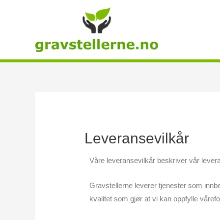
Hopp
rett
til
innholdet
Leveransevilkår
Våre leveransevilkår beskriver vår leveran
Gravstellerne leverer tjenester som innbef
kvalitet som gjør at vi kan oppfylle våref