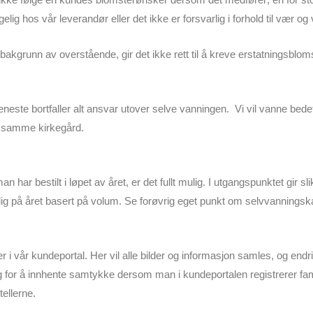
elig hos vår leverandør eller det ikke er forsvarlig i forhold til vær o
akgrunn av overstående, gir det ikke rett til å kreve erstatningsbloms
este bortfaller alt ansvar utover selve vanningen. Vi vil vanne bedet e
å samme kirkegård.
r bestilt i løpet av året, er det fullt mulig. I utgangspunktet gir slik 
idlig på året basert på volum. Se forøvrig eget punkt om selvvanningsk
er i vår kundeportal. Her vil alle bilder og informasjon samles, og endr
g for å innhente samtykke dersom man i kundeportalen registrerer fa
tellerne.