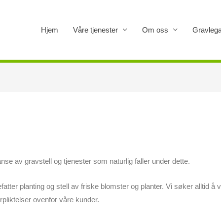
Hjem
Våre tjenester
Om oss
Gravlega
se av gravstell og tjenester som naturlig faller under dette.
atter planting og stell av friske blomster og planter. Vi søker alltid 
orpliktelser ovenfor våre kunder.