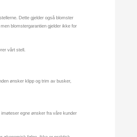
tellerne. Dette gjelder også blomster
e, men blomstergarantien gjelder ikke for
er vårt stell.
.
nden ønsker klipp og trim av busker,
Vi imøteser egne ønsker fra våre kunder
or økonomisk følge, ikke er praktisk