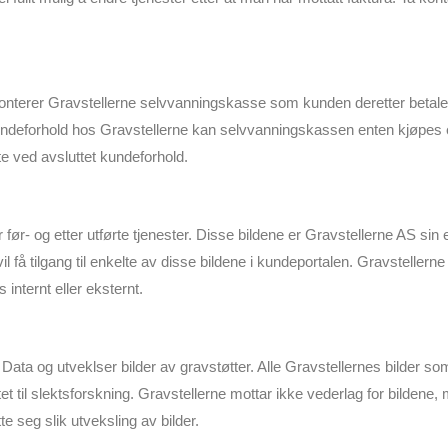
terer Gravstellerne selvvanningskasse som kunden deretter betaler år
kundeforhold hos Gravstellerne kan selvvanningskassen enten kjøpes e
ste ved avsluttet kundeforhold.
er før- og etter utførte tjenester. Disse bildene er Gravstellerne AS si
l få tilgang til enkelte av disse bildene i kundeportalen. Gravstellern
s internt eller eksternt.
ata og utveklser bilder av gravstøtter. Alle Gravstellernes bilder s
 til slektsforskning. Gravstellerne mottar ikke vederlag for bildene, me
 seg slik utveksling av bilder.