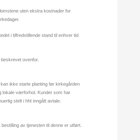
 blomstene uten ekstra kostnader for
irkedager.
det i tilfredstillende stand til enhver tid
m beskrevet ovenfor.
e kan ikke starte planting før kirkegården
og lokale værforhol. Kunder som har
rlig stelt i hht inngått avtale.
estilling av tjenesten til denne er utført.