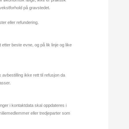
g vekstforhold på gravstedet.
ter eller refundering.
tter beste evne, og på lik linje og like
avbestilling ikke rett til refusjon da
asser.
inger i kontaktdata skal oppdateres i
miliemedlemmer eller tredjeparter som