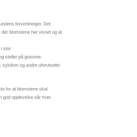
 kundens forventninger. Det
 der blomstene har visnet og at
i stor
og steller på gravene.
r, sykdom og andre uforutsette
rste for at blomstene skal
 en god opplevelse når man