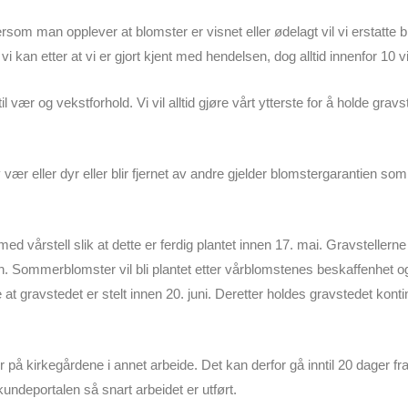
dersom man opplever at blomster er visnet eller ødelagt vil vi erstatte
i kan etter at vi er gjort kjent med hendelsen, dog alltid innenfor 10 v
l vær og vekstforhold. Vi vil alltid gjøre vårt ytterste for å holde gravste
vær eller dyr eller blir fjernet av andre gjelder blomstergarantien so
med vårstell slik at dette er ferdig plantet innen 17. mai. Gravstellern
n. Sommerblomster vil bli plantet etter vårblomstenes beskaffenhet 
t gravstedet er stelt innen 20. juni. Deretter holdes gravstedet kontinue
på kirkegårdene i annet arbeide. Det kan derfor gå inntil 20 dager fra b
 kundeportalen så snart arbeidet er utført.