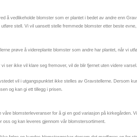
ed å vedlikeholde blomster som er plantet i bedet av andre enn Gravs
l utføre stell. Vi vil uansett stelle fremmede blomster etter beste evn
erne prøve å videreplante blomster som andre har plantet, når vi utfør
vi ser ikke vil klare seg fremover, vil de blir fjernet uten videre varsel
vstedet vil i utgangspunktet ikke stelles av Gravstellerne. Dersom ku
sen og kan gi ett tillegg i prisen.
re våre blomsterleveranser for å gi en god variasjon på kirkegården. 
or oss og kan leveres gjennom vår blomstersortiment.
 å ikke følge en kundes blomsterønsker dersom det medfører; en for st