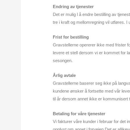
Endring av tjenester
Det er mulig l å endre bestilling av tjene
tre i kraft og mellomregning vil utføres.
Frist for bestilling
Gravstellerne opererer ikke med frister for
levere et stell dersom vi er kommet for lan
sesongen.
Årlig avtale
Gravstellerne baserer seg ikke på langvar
kundene ønsker å fortsette med vår lever
til år dersom annet ikke er kommunisert t
Betaling for våre tjenester
Vi fakturer våre kunder i februar for det
opplyst om annet i forveien.Det er allikeve