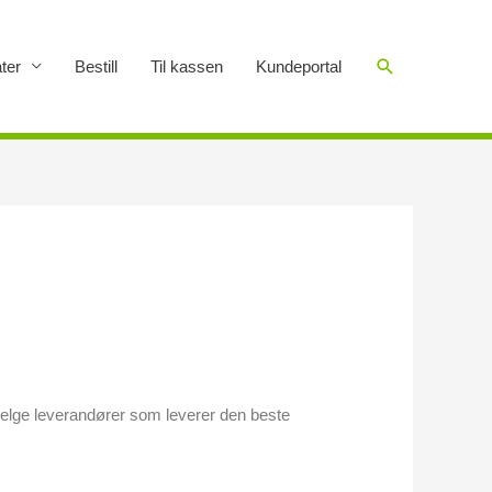
Søk
ter
Bestill
Til kassen
Kundeportal
å velge leverandører som leverer den beste