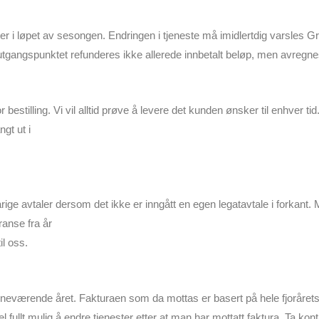
ster i løpet av sesongen. Endringen i tjeneste må imidlertdig varsles Gr
 I utgangspunktet refunderes ikke allerede innbetalt beløp, men avregn
 bestilling. Vi vil alltid prøve å levere det kunden ønsker til enhver tid
gt ut i
ige avtaler dersom det ikke er inngått en egen legatavtale i forkant. 
anse fra år
il oss.
 inneværende året. Fakturaen som da mottas er basert på hele fjoråret
l fullt mulig å endre tjenester etter at man har mottatt faktura. Ta kont