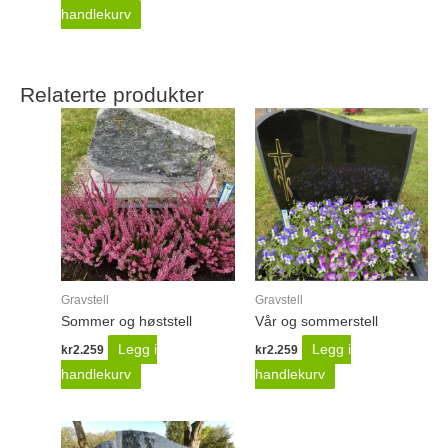
handlekurv
Relaterte produkter
Gravstell
Gravstell
Sommer og høststell
Vår og sommerstell
Legg i
Legg i
kr
2.259
kr
2.259
handlekurv
handlekurv